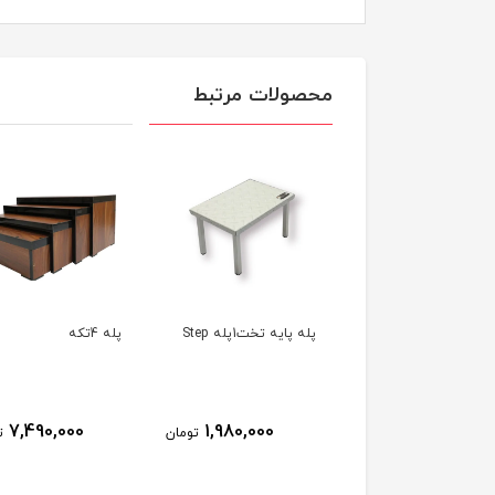
محصولات مرتبط
ایه تخت2پله Step
پله پایه تخت1پله Step
پله 4تكه
7,490,000
1,980,000
3,490,000
تومان
تومان
ت