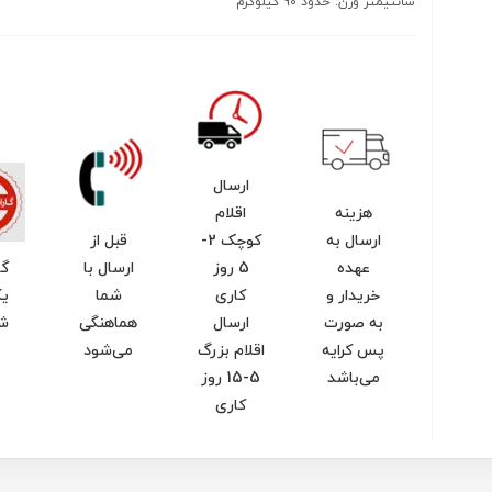
سانتیمتر وزن: حدود 90 کیلوگرم
ارسال
هزینه
اقلام
ارسال به
کوچک 2-
قبل از
عهده
5 روز
ارسال با
گا
خریدار و
کاری
شما
یک
به صورت
ارسال
هماهنگی
ش
پس کرایه
اقلام بزرگ
می‌شود
می‌باشد
5-15 روز
کاری