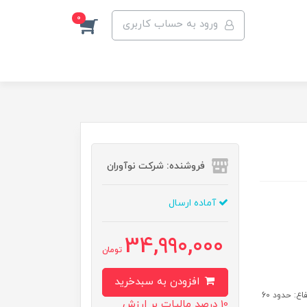
0
ورود به حساب کاربری
فروشنده: شرکت نوآوران
آماده ارسال
34,990,000
تومان
افزودن به سبدخرید
مشخصات فنی: طول: حدود 285 سانتیمتر عرض: حدود 60 سانتیمتر ارتفاع: حدود 60
10 درصد مالیات بر ارزش