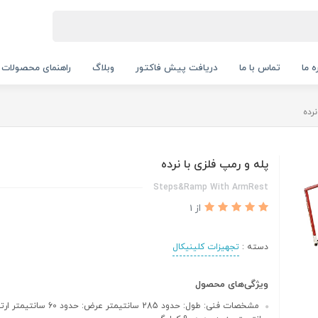
ه ما
تماس با ما
دریافت پیش فاکتور
وبلاگ
راهنمای محصولات
رده
پله و رمپ فلزی با نرده
Steps&Ramp With ArmRest
از 1
دسته :
تجهیزات کلینیکال
ویژگی‌های محصول