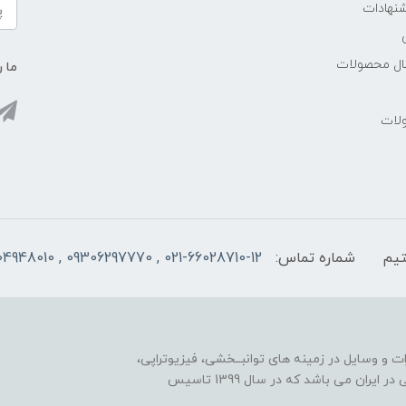
شنهادات
سال محصولات
ما ر
ولات
شماره تماس:
021-66028710-12 , 09306297770 , 09104948010
ت و وسایل در زمینه های توانبــخشی، فیزیوتراپی،
مکانوتراپی، گرمادرمانی، الکتروتراپی، هندتراپی و کاردرمانی در ایران می باشد که در سال 1399 تاسیس