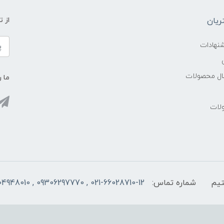
یان
از 
شنهادات
سال محصولات
ما ر
ولات
شماره تماس:
021-66028710-12 , 09306297770 , 09104948010