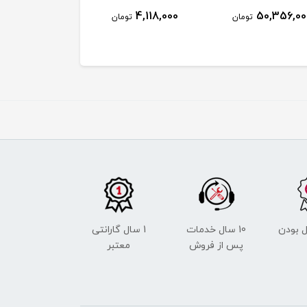
275,000
4,118,000
50,356,00
تومان
تومان
توم
 بودن
10 سال خدمات
1 سال گارانتی
پس از فروش
معتبر