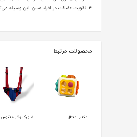
4. تقویت عضلات در افراد مسن: این وسیله می‌تواند به افراد مسن کمک کند تا عضلات بازو و شانه خود را تقویت کنند و از ضعف عضلانی جلوگیری کنند.
محصولات مرتبط
کش همی پلژی چرم
مکعب منتال
شلوارک واکر معکوس
عی