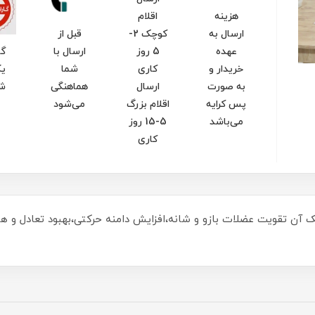
هزینه
اقلام
ارسال به
کوچک 2-
قبل از
عهده
5 روز
ارسال با
گا
خریدار و
کاری
شما
یک
به صورت
ارسال
هماهنگی
ش
پس کرایه
اقلام بزرگ
می‌شود
می‌باشد
5-15 روز
کاری
ه به کمک آن تقویت عضلات بازو و شانه،افزایش دامنه حرکتی،بهبود تعادل و