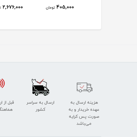
2,676,000
405,000
655,000
تومان
تومان
ت
هزینه ارسال به
ارسال به سراسر
قبل از ا
عهده خریدار و به
کشور
هماهنگ
صورت پس کرایه
می‌باشد