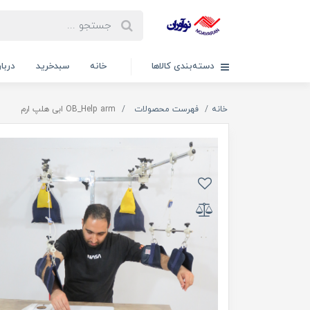
دسته‌بندی کالاها
خانه
سبدخرید
دربار
خانه
فهرست محصولات
OB_Help arm ابی هلپ ارم