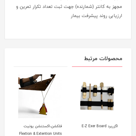
مجهز به کانتر (شمارنده) جهت ثبت تعداد تکرار تمرین و
ارزیابی روند پیشرفت بیمار
محصولات مرتبط
UP
اگزربرد E-Z Exer Board
فلکشن،اکستنشن یونیت
پاورریست
Flextion & Extention Units
P