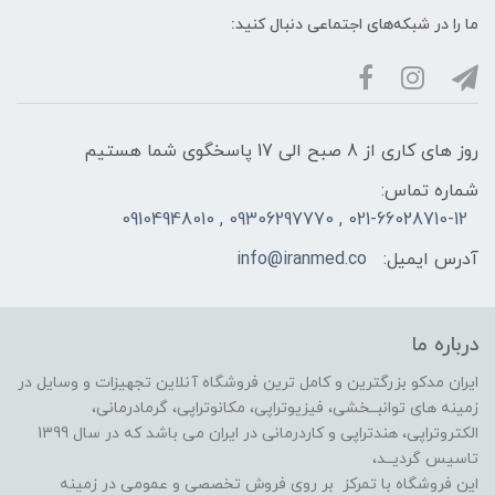
ما را در شبکه‌های اجتماعی دنبال کنید:
روز های کاری از 8 صبح الی 17 پاسخگوی شما هستیم
شماره تماس:
021-66028710-12 , 09306297770 , 09104948010
آدرس ایمیل:
info@iranmed.co
درباره ما
ایران مدکو بزرگترین و کامل ترین فروشگاه آنلاین تجهیزات و وسایل در
زمینه های توانبــخشی، فیزیوتراپی، مکانوتراپی، گرمادرمانی،
الکتروتراپی، هندتراپی و کاردرمانی در ایران می باشد که در سال 1399
تاسیس گردیــد،
این فروشگاه با تمرکز بر روی فروش تخصصی و عمومی در زمینه