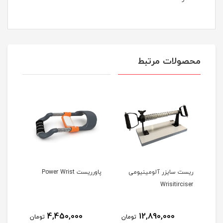
محصولات مرتبط
ریست سایزر آلومینیومی
پاورریست Power Wrist
پاور
able
Wrisitirciser
4,450,000
12,890,000
مان
تومان
تومان