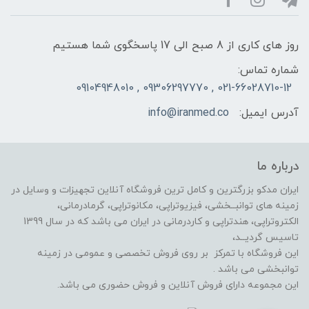
روز های کاری از 8 صبح الی 17 پاسخگوی شما هستیم
شماره تماس:
021-66028710-12 , 09306297770 , 09104948010
آدرس ایمیل:
info@iranmed.co
درباره ما
ایران مدکو بزرگترین و کامل ترین فروشگاه آنلاین تجهیزات و وسایل در
زمینه های توانبــخشی، فیزیوتراپی، مکانوتراپی، گرمادرمانی،
الکتروتراپی، هندتراپی و کاردرمانی در ایران می باشد که در سال 1399
تاسیس گردیــد،
این فروشگاه با تمرکز بر روی فروش تخصصی و عمومی در زمینه
توانبخشی می باشد .
این مجموعه دارای فروش آنلاین و فروش حضوری می باشد.