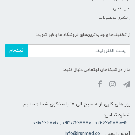
نظرسنجی
راهنمای محصولات
از تخفیف‌ها و جدیدترین‌های فروشگاه ما باخبر شوید:
ثبت‌نام
ما را در شبکه‌های اجتماعی دنبال کنید:
روز های کاری از 8 صبح الی 17 پاسخگوی شما هستیم
شماره تماس:
021-66028710-12 , 09306297770 , 09104948010
آدرس ایمیل:
info@iranmed.co