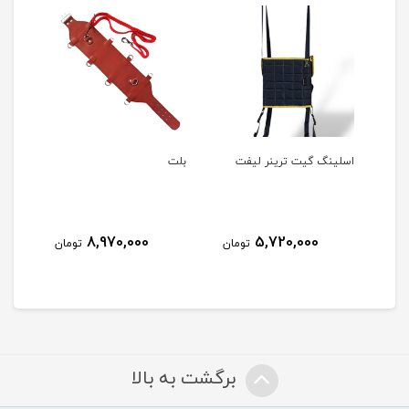
اسلینگ گیت ترینر لیفت
بلت
اسل
کامل
8,970,000
5,720,000
مان
تومان
تومان
برگشت به بالا