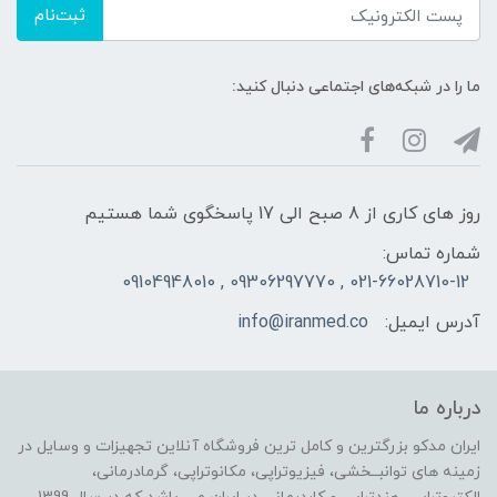
ثبت‌نام
ما را در شبکه‌های اجتماعی دنبال کنید:
روز های کاری از 8 صبح الی 17 پاسخگوی شما هستیم
شماره تماس:
021-66028710-12 , 09306297770 , 09104948010
آدرس ایمیل:
info@iranmed.co
درباره ما
ایران مدکو بزرگترین و کامل ترین فروشگاه آنلاین تجهیزات و وسایل در
زمینه های توانبــخشی، فیزیوتراپی، مکانوتراپی، گرمادرمانی،