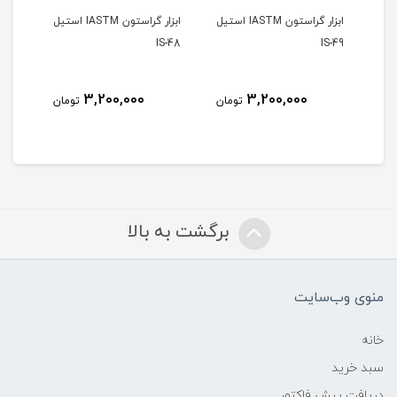
ن IASTM استیل
ابزار گراستون IASTM استیل
ابزار گراستون IASTM استیل
S-47
IS-48
IS-49
3,200,000
3,200,000
مان
تومان
تومان
برگشت به بالا
منوی وب‌سایت
خانه
سبد خرید
دریافت پیش فاکتور