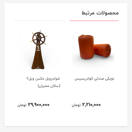
محصولات مرتبط
ن)
توپکی صندلی کوادریسپس
شولدرویل مکس ویل2
آینه
(سکان ممبران)
29,900,000
2,210,000
مان
تومان
تومان