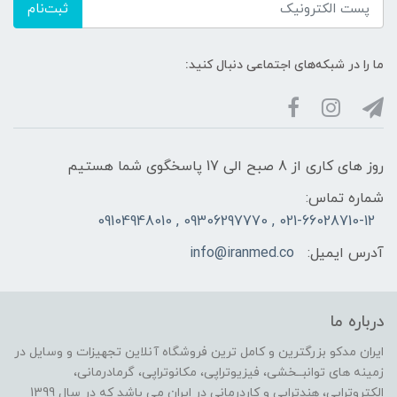
ثبت‌نام
ما را در شبکه‌های اجتماعی دنبال کنید:
روز های کاری از 8 صبح الی 17 پاسخگوی شما هستیم
شماره تماس:
021-66028710-12 , 09306297770 , 09104948010
آدرس ایمیل:
info@iranmed.co
درباره ما
ایران مدکو بزرگترین و کامل ترین فروشگاه آنلاین تجهیزات و وسایل در
زمینه های توانبــخشی، فیزیوتراپی، مکانوتراپی، گرمادرمانی،
الکتروتراپی، هندتراپی و کاردرمانی در ایران می باشد که در سال 1399