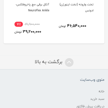
تخت وارونه (تخت اينورژن)
آنکل برقی مچ پا-نروفلکس-
پارا ریل l
ادونس
NeuroFlex Ankle
7٪
41,900,000
46,540,000
مان
تومان
39,200,000
تومان
برگشت به بالا
منوی وب‌سایت
خانه
سبد خرید
دریافت پیش فاکتور