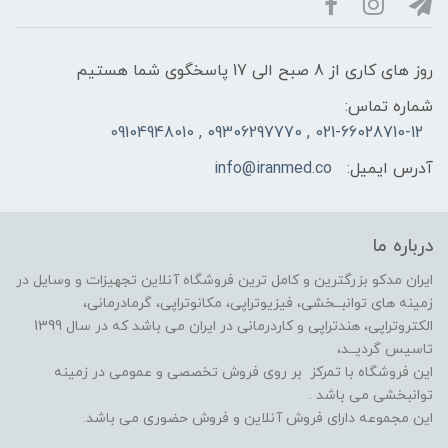
روز های کاری از 8 صبح الی 17 پاسخگوی شما هستیم
شماره تماس:
021-66028710-12 , 09306297770 , 09104948010
آدرس ایمیل:
info@iranmed.co
درباره ما
ایران مدکو بزرگترین و کامل ترین فروشگاه آنلاین تجهیزات و وسایل در
زمینه های توانبــخشی، فیزیوتراپی، مکانوتراپی، گرمادرمانی،
الکتروتراپی، هندتراپی و کاردرمانی در ایران می باشد که در سال 1399
تاسیس گردیــد،
این فروشگاه با تمرکز بر روی فروش تخصصی و عمومی در زمینه
توانبخشی می باشد .
این مجموعه دارای فروش آنلاین و فروش حضوری می باشد.