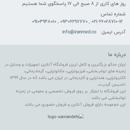
روز های کاری از 8 صبح الی 17 پاسخگوی شما هستیم
شماره تماس:
021-66028710-12 , 09306297770 , 09104948010
آدرس ایمیل:
info@iranmed.co
درباره ما
ایران مدکو بزرگترین و کامل ترین فروشگاه آنلاین تجهیزات و وسایل در
زمینه های توانبــخشی، فیزیوتراپی، مکانوتراپی، گرمادرمانی،
الکتروتراپی، هندتراپی و کاردرمانی در ایران می باشد که در سال 1399
تاسیس گردیــد،
این فروشگاه با تمرکز بر روی فروش تخصصی و عمومی در زمینه
توانبخشی می باشد .
این مجموعه دارای فروش آنلاین و فروش حضوری می باشد.