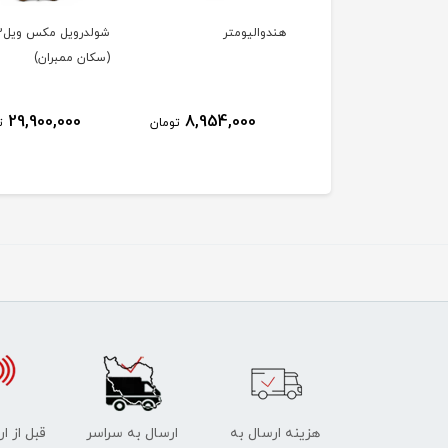
گریپ ژله ای گرد -
هندوالیومتر
شولدروی
ی
(سکان ممبران)
29,900,000
8,954,000
740,000
تومان
تومان
ت
هزینه ارسال به
ارسال به سراسر
قبل از ا