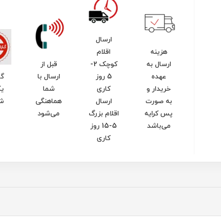
ارسال
هزینه
اقلام
ارسال به
کوچک 2-
قبل از
عهده
5 روز
ارسال با
گا
خریدار و
کاری
شما
یک
به صورت
ارسال
هماهنگی
ش
پس کرایه
اقلام بزرگ
می‌شود
می‌باشد
5-15 روز
کاری