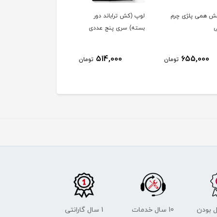
 همی پلژی چرم
لوپ (کش تراباند دور
هندگریپ انبری قابل
ی
بسته) سری پنج عددی
تنظیم
387,000
514,000
655,000
تومان
تومان
توم
 بودن
10 سال خدمات
1 سال گارانتی