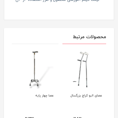
محصولات مرتبط
عصای البو کراچ بزرگسال
عصا چهار پایه
عصا 