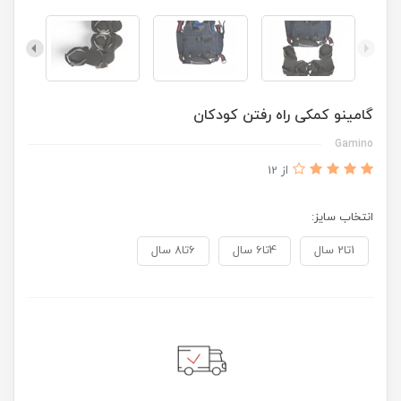
گامینو کمکی راه رفتن کودکان
Gamino
از 12
انتخاب سایز:
1تا2 سال
4تا6 سال
6تا8 سال