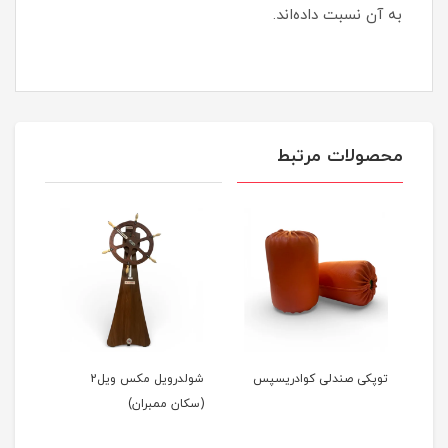
به آن نسبت داده‌اند.
محصولات مرتبط
ن)
توپکی صندلی کوادریسپس
شولدرویل مکس ویل2
آینه
(سکان ممبران)