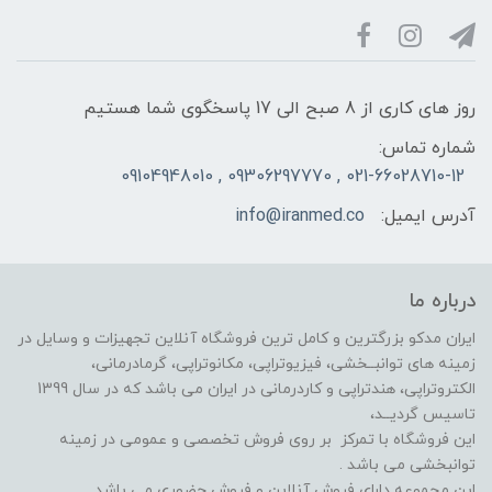
روز های کاری از 8 صبح الی 17 پاسخگوی شما هستیم
شماره تماس:
021-66028710-12 , 09306297770 , 09104948010
آدرس ایمیل:
info@iranmed.co
درباره ما
ایران مدکو بزرگترین و کامل ترین فروشگاه آنلاین تجهیزات و وسایل در
زمینه های توانبــخشی، فیزیوتراپی، مکانوتراپی، گرمادرمانی،
الکتروتراپی، هندتراپی و کاردرمانی در ایران می باشد که در سال 1399
تاسیس گردیــد،
این فروشگاه با تمرکز بر روی فروش تخصصی و عمومی در زمینه
توانبخشی می باشد .
این مجموعه دارای فروش آنلاین و فروش حضوری می باشد.