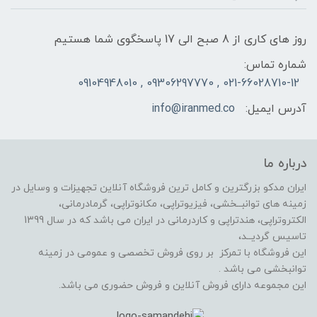
روز های کاری از 8 صبح الی 17 پاسخگوی شما هستیم
شماره تماس:
021-66028710-12 , 09306297770 , 09104948010
آدرس ایمیل:
info@iranmed.co
درباره ما
ایران مدکو بزرگترین و کامل ترین فروشگاه آنلاین تجهیزات و وسایل در
زمینه های توانبــخشی، فیزیوتراپی، مکانوتراپی، گرمادرمانی،
الکتروتراپی، هندتراپی و کاردرمانی در ایران می باشد که در سال 1399
تاسیس گردیــد،
این فروشگاه با تمرکز بر روی فروش تخصصی و عمومی در زمینه
توانبخشی می باشد .
این مجموعه دارای فروش آنلاین و فروش حضوری می باشد.