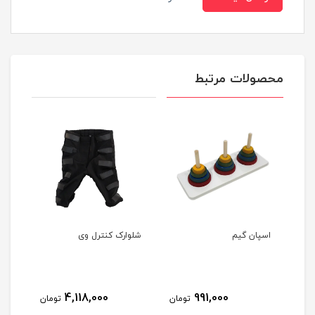
محصولات مرتبط
اسپان گیم
شلوارک کنترل وی
ایزی
4,118,000
991,000
مان
تومان
تومان