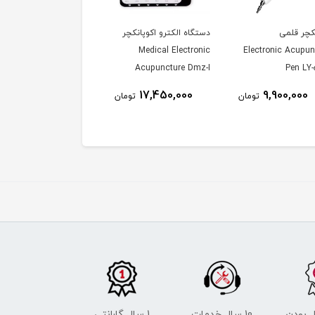
نکچر قلمی
دستگاه الکترو اکوپانکچر
سوزن طب سوزنی
Medical Electronic
Electronic Acupun
Acupuncture Dmz-I
Pen LY
995,000
17,450,000
9,900,000
تومان
تومان
توم
 بودن
10 سال خدمات
1 سال گارانتی