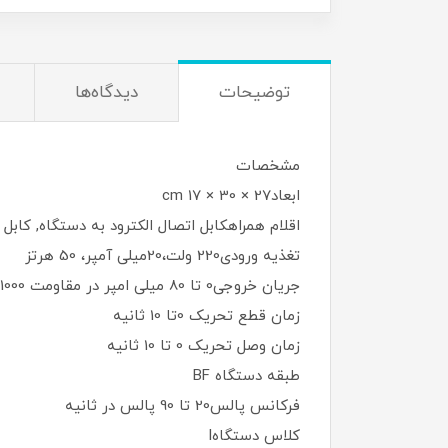
توضیحات
دیدگاه‌ها
مشخصات
ابعاد27 × 30 × 17 cm
اقلام همراهکابل اتصال الکترود به دستگاه, کابل 
تغذیه ورودی220 ولت،20میلی آمپر، 50 هرتز
جریان خروجی0 تا 80 میلی امپر در مقاومت 1000 اهم
زمان قطع تحریک 0تا 10 ثانیه
زمان وصل تحریک 0 تا 10 ثانیه
طبقه دستگاه BF
فرکانس پالس20 تا 90 پالس در ثانیه
کلاس دستگاهI