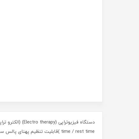
time / rest time )قابلیت تنظیم پهنای پالس سیگنالدارای 3 نوع شکل موجقابلیت تنظیم زمان درمان از ٥ دقیقه تا ٢٠ دقیقه