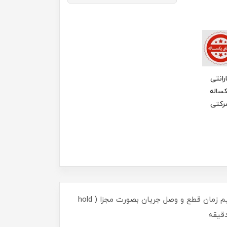
رانتی
ساله
رکتی
دستگاه فیزیوتراپی (Electro therapy) (الکترو تراپی) قویتر بودن ولتاژ خروجی نسبت به مدل‌های قبلی تا 40٪قابلیت تنظیم زمان قطع و وصل جریان بصورت مجزا ( hold