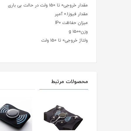
مقدار خروجی0 تا 150 ولت در حالت بی باری
مقدار فیوز0.1 آمپر
میزان حفاظت IP0
وزن1500 g
ولتاژ خروجی0 تا 150 ولت
محصولات مرتبط