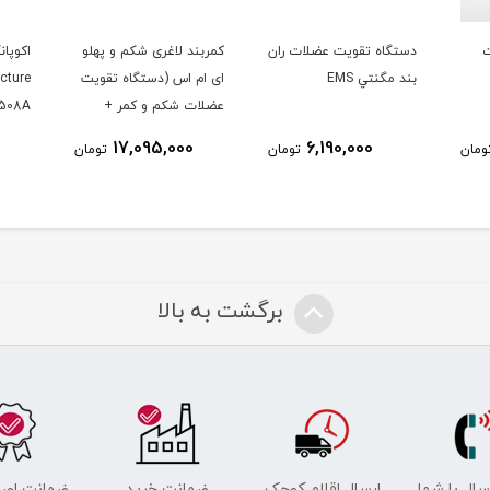
ت
دستگاه تقويت عضلات ران
کمربند لاغری شکم و پهلو
اکوپا
بند مگنتي EMS
ای ام اس (دستگاه تقویت
cture
عضلات شکم و کمر +
-508A
کنترلر)
17,095,000
6,190,000
ومان
تومان
تومان
برگشت به بالا
رسال با شما
ارسال اقلام کوچک
ضمانت خرید
ضمانت اصل