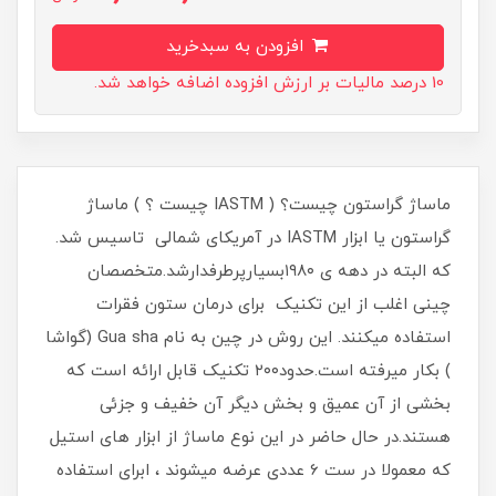
افزودن به سبدخرید
10 درصد مالیات بر ارزش افزوده اضافه خواهد شد.
ماساژ گراستون چیست؟ ( IASTM چیست ؟ ) ماساژ
گراستون یا ابزار IASTM در آمریکای شمالی تاسیس شد.
که البته در دهه ی ۱۹۸۰بسیارپرطرفدارشد.متخصصان
چینی اغلب از این تکنیک برای درمان ستون فقرات
استفاده میکنند. این روش در چین به نام Gua sha (گواشا
) بکار میرفته است.حدود۲۰۰ تکنیک قابل ارائه است که
بخشی از آن عمیق و بخش دیگر آن خفیف و جزئی
هستند.در حال حاضر در این نوع ماساژ از ابزار های استیل
که معمولا در ست 6 عددی عرضه میشوند ، ابرای استفاده