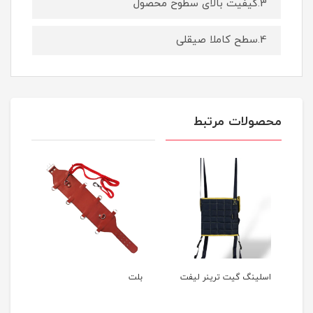
3.کیفیت بالای سطوح محصول
4.سطح کاملا صیقلی
محصولات مرتبط
اسلینگ گیت ترینر لیفت
بلت
اسل
کامل