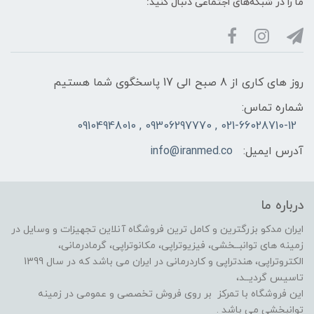
ما را در شبکه‌های اجتماعی دنبال کنید:
روز های کاری از 8 صبح الی 17 پاسخگوی شما هستیم
شماره تماس:
021-66028710-12 , 09306297770 , 09104948010
آدرس ایمیل:
info@iranmed.co
درباره ما
ایران مدکو بزرگترین و کامل ترین فروشگاه آنلاین تجهیزات و وسایل در
زمینه های توانبــخشی، فیزیوتراپی، مکانوتراپی، گرمادرمانی،
الکتروتراپی، هندتراپی و کاردرمانی در ایران می باشد که در سال 1399
تاسیس گردیــد،
این فروشگاه با تمرکز بر روی فروش تخصصی و عمومی در زمینه
توانبخشی می باشد .