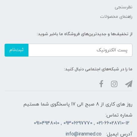
نظرسنجی
راهنمای محصولات
از تخفیف‌ها و جدیدترین‌های فروشگاه ما باخبر شوید:
ثبت‌نام
ما را در شبکه‌های اجتماعی دنبال کنید:
روز های کاری از 8 صبح الی 17 پاسخگوی شما هستیم
شماره تماس:
021-66028710-12 , 09306297770 , 09104948010
آدرس ایمیل:
info@iranmed.co