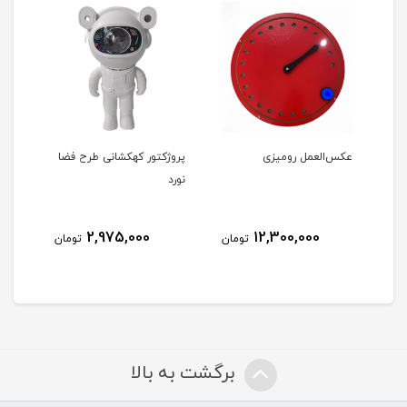
عکس‌العمل رومیزی
پروژکتور کهکشانی طرح فضا
سنس
نورد
2,975,000
12,300,000
مان
تومان
تومان
برگشت به بالا