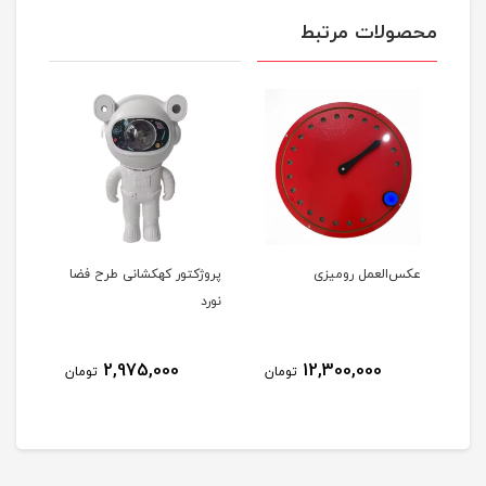
محصولات مرتبط
عکس‌العمل رومیزی
پروژکتور کهکشانی طرح فضا
سنس
نورد
2,975,000
12,300,000
مان
تومان
تومان