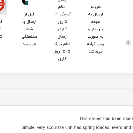
هزینه
اقلام
ارسال به
کوچک 2-
قبل از
عهده
5 روز
ارسال با
گا
خریدار و
کاری
شما
یک
به صورت
ارسال
هماهنگی
ش
پس کرایه
اقلام بزرگ
می‌شود
می‌باشد
5-15 روز
کاری
This caliper has been ma
Simple, very accurate unit has spring loaded levers and