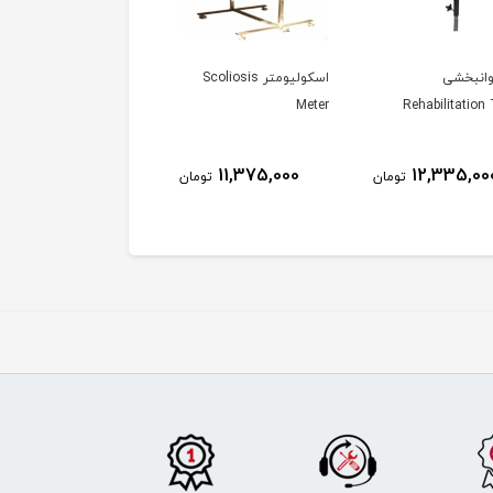
وانبخشی
اسکولیومتر Scoliosis
گونیامتر دوکاره استیل
Goniometer
Meter
Rehabilitation
575,000
11,375,000
12,335,00
تومان
تومان
توم