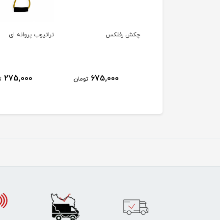
رد اشکال هندسی
چکش رفلکس
تراتیوب پروانه ای
275,000
675,000
546,000
تومان
تومان
ت