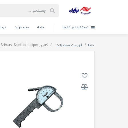
دسته‌بندی کالاها
خانه
سبدخرید
دربار
خانه
فهرست محصولات
کالیپر SH5020 Skinfold caliper