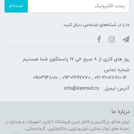
ثبت‌نام
ما را در شبکه‌های اجتماعی دنبال کنید:
روز های کاری از 8 صبح الی 17 پاسخگوی شما هستیم
شماره تماس:
021-66028710-12 , 09306297770 , 09104948010
آدرس ایمیل:
info@iranmed.co
درباره ما
ایران مدکو بزرگترین و کامل ترین فروشگاه آنلاین تجهیزات و وسایل در
زمینه های توانبــخشی، فیزیوتراپی، مکانوتراپی، گرمادرمانی،