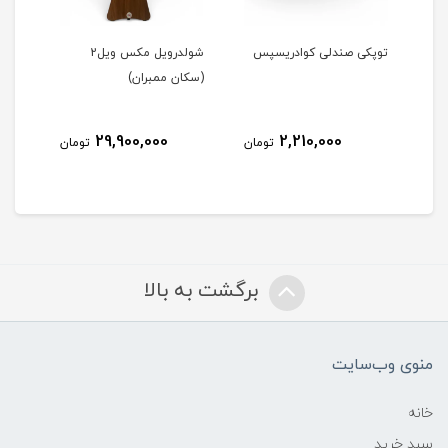
ن)
توپکی صندلی کوادریسپس
شولدرویل مکس ویل2
آینه
(سکان ممبران)
29,900,000
2,210,000
مان
تومان
تومان
برگشت به بالا
منوی وب‌سایت
خانه
سبد خرید