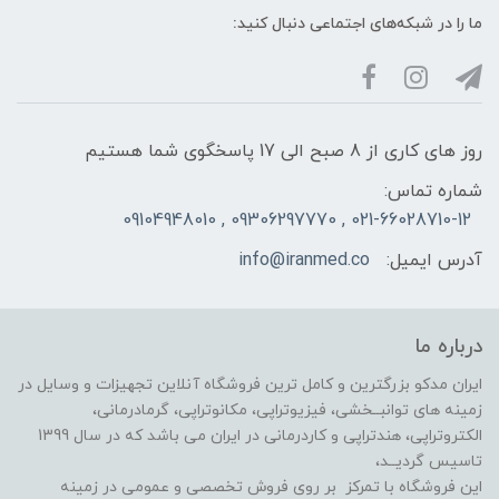
ما را در شبکه‌های اجتماعی دنبال کنید:
روز های کاری از 8 صبح الی 17 پاسخگوی شما هستیم
شماره تماس:
021-66028710-12 , 09306297770 , 09104948010
آدرس ایمیل:
info@iranmed.co
درباره ما
ایران مدکو بزرگترین و کامل ترین فروشگاه آنلاین تجهیزات و وسایل در
زمینه های توانبــخشی، فیزیوتراپی، مکانوتراپی، گرمادرمانی،
الکتروتراپی، هندتراپی و کاردرمانی در ایران می باشد که در سال 1399
تاسیس گردیــد،
این فروشگاه با تمرکز بر روی فروش تخصصی و عمومی در زمینه