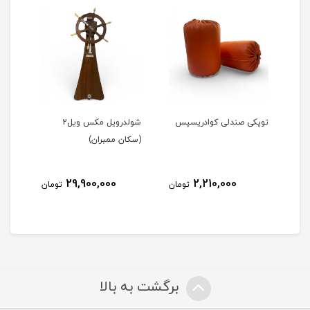
ن)
توپکی صندلی کوادریسپس
شولدرویل مکس ویل2
آینه
(سکان ممبران)
29,900,000
2,210,000
مان
تومان
تومان
برگشت به بالا