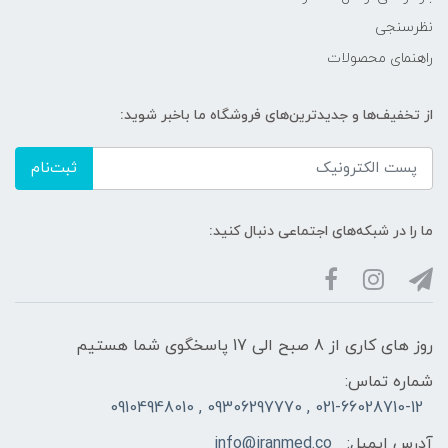
نظرسنجی
راهنمای محصولات
از تخفیف‌ها و جدیدترین‌های فروشگاه ما باخبر شوید:
ثبت‌نام
ما را در شبکه‌های اجتماعی دنبال کنید:
روز های کاری از 8 صبح الی 17 پاسخگوی شما هستیم
شماره تماس:
021-66028710-12 , 09306297770 , 09104948010
آدرس ایمیل:
info@iranmed.co