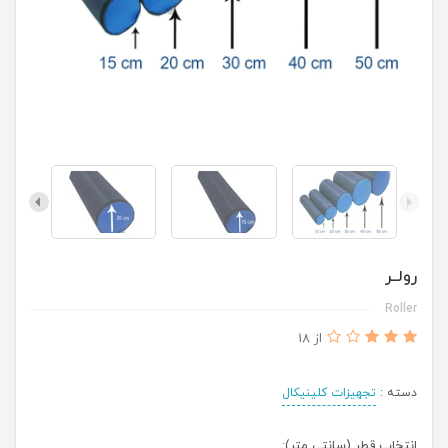
رولــر
Roller
از 18
دسته :
تجهیزات کلینیکال
انتخاب قطر (سانتی متر):