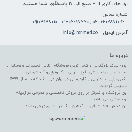
روز های کاری از 8 صبح الی 17 پاسخگوی شما هستیم
شماره تماس:
021-66028710-12 , 09306297770 , 09104948010
آدرس ایمیل:
info@iranmed.co
درباره ما
ایران مدکو بزرگترین و کامل ترین فروشگاه آنلاین تجهیزات و وسایل در
زمینه های توانبــخشی، فیزیوتراپی، مکانوتراپی، گرمادرمانی،
الکتروتراپی، هندتراپی و کاردرمانی در ایران می باشد که در سال 1399
تاسیس گردیــد،
این فروشگاه با تمرکز بر روی فروش تخصصی و عمومی در زمینه
توانبخشی می باشد .
این مجموعه دارای فروش آنلاین و فروش حضوری می باشد.