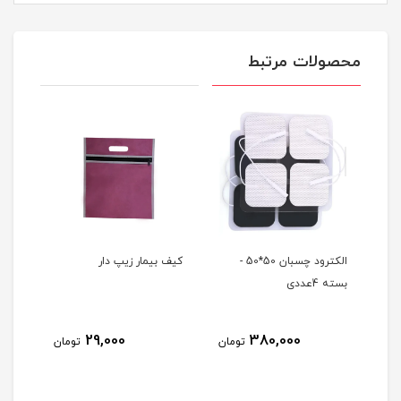
محصولات مرتبط
ی
الکترود چسبان 50*50 -
کیف بیمار زیپ دار
ویت 
بسته 4عددی
29,000
380,000
مان
تومان
تومان