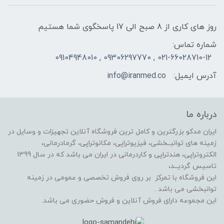
روز های کاری از 8 صبح الی 17 پاسخگوی شما هستیم
شماره تماس:
021-66028710-12 , 09306297770 , 09104948010
آدرس ایمیل:
info@iranmed.co
درباره ما
ایران مدکو بزرگترین و کامل ترین فروشگاه آنلاین تجهیزات و وسایل در
زمینه های توانبــخشی، فیزیوتراپی، مکانوتراپی، گرمادرمانی،
الکتروتراپی، هندتراپی و کاردرمانی در ایران می باشد که در سال 1399
تاسیس گردیــد،
این فروشگاه با تمرکز بر روی فروش تخصصی و عمومی در زمینه
توانبخشی می باشد .
این مجموعه دارای فروش آنلاین و فروش حضوری می باشد.