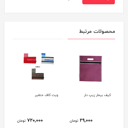
محصولات مرتبط
کیف بیمار زیپ دار
ویت کاف متغير
کابل
720,000
29,000
مان
تومان
تومان