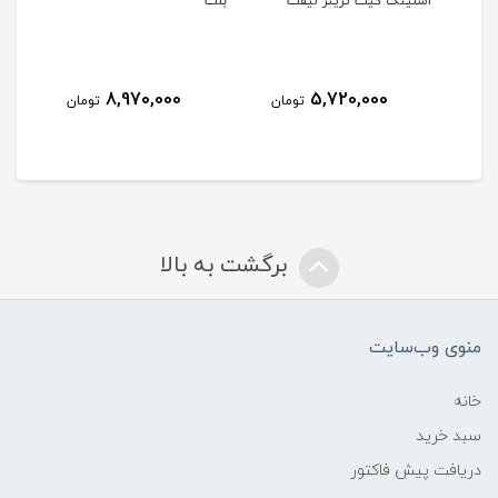
اسلینگ گیت ترینر لیفت
بلت
اسل
کامل
8,970,000
5,720,000
مان
تومان
تومان
برگشت به بالا
منوی وب‌سایت
خانه
سبد خرید
دریافت پیش فاکتور