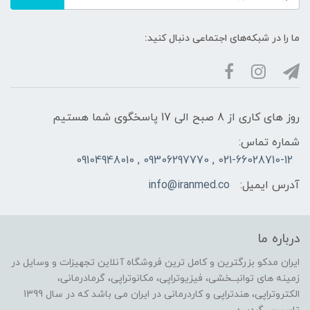
ما را در شبکه‌های اجتماعی دنبال کنید:
روز های کاری از 8 صبح الی 17 پاسخگوی شما هستیم
شماره تماس:
021-66028710-12 , 09306297770 , 09104948010
آدرس ایمیل:
info@iranmed.co
درباره ما
ایران مدکو بزرگترین و کامل ترین فروشگاه آنلاین تجهیزات و وسایل در
زمینه های توانبــخشی، فیزیوتراپی، مکانوتراپی، گرمادرمانی،
الکتروتراپی، هندتراپی و کاردرمانی در ایران می باشد که در سال 1399