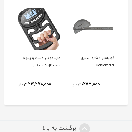
گونیامتر دوکاره استیل
داینامومتر دست و پنجه
آنال
Goniometer
دیجبتال کلینیکال
23,270,000
575,000
مان
تومان
تومان
برگشت به بالا