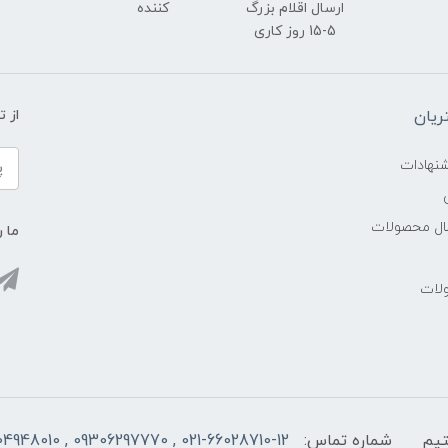
ارسال اقلام بزرگ
کننده
5-15 روز کاری
یان
از 
شنهادات
سال محصولات
ما ر
ولات
شماره تماس:
021-66028710-12 , 09306297770 , 09104948010