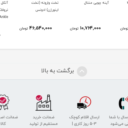
ل مکس ویل2
آینه چوبی منتال
تخت وارونه (تخت
آنکل ب
اينورژن) ادونس
Ankle
46,540,000
10,764,000
ومان
تومان
تومان
0
برگشت به بالا
رسال با شما
ارسال اقلام کوچک
ضمانت خرید
ضمانت اصل
ی می‌شود
3-5 روز کاری |
مستقیم از تولید
کالا