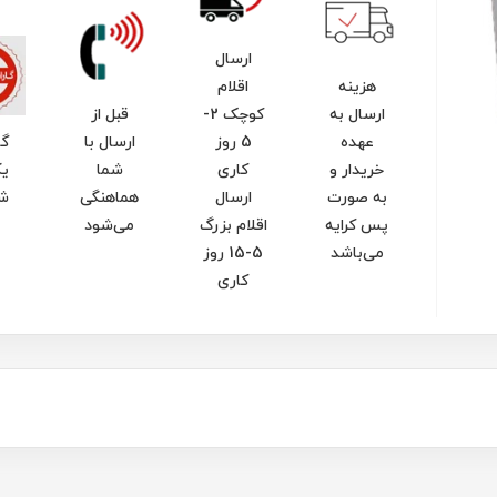
ارسال
هزینه
اقلام
ارسال به
کوچک 2-
قبل از
عهده
5 روز
ارسال با
گا
خریدار و
کاری
شما
یک
به صورت
ارسال
هماهنگی
ش
پس کرایه
اقلام بزرگ
می‌شود
می‌باشد
5-15 روز
کاری