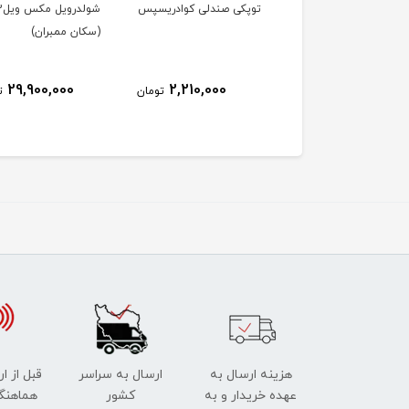
 وارونه (تخت
توپکی صندلی کوادریسپس
شولدروی
ورژن) کلاسیک
(سکان ممبران)
29,900,000
2,210,000
25,350,000
تومان
تومان
ت
هزینه ارسال به
ارسال به سراسر
قبل از ا
عهده خریدار و به
کشور
هماهنگ