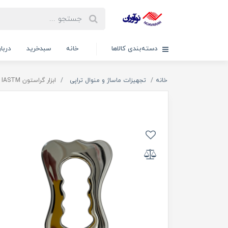
دسته‌بندی کالاها
خانه
سبدخرید
دربار
خانه
تجهیزات ماساژ و منوال تراپی
ابزار گراستون IASTM استیل IS-10