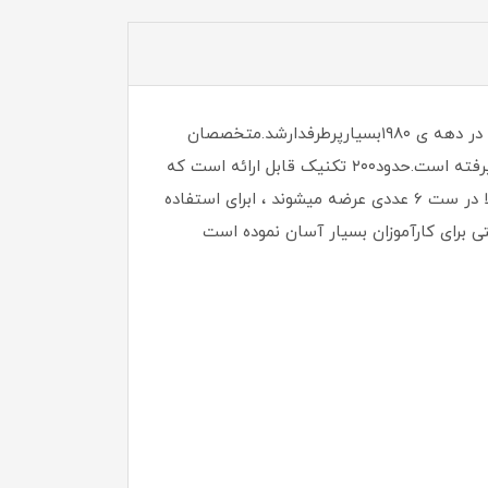
ماساژ گراستون چیست؟ ( IASTM چیست ؟ ) ماساژ گراستون یا ابزار IASTM در آمریکای شمالی تاسیس شد. که البته در دهه ی ۱۹۸۰بسیارپرطرفدارشد.متخصصان
چینی اغلب از این تکنیک برای درمان ستون فقرات استفاده میکنند. این روش در چین به نام Gua sha (گواشا ) بکار میرفته است.حدود۲۰۰ تکنیک قابل ارائه است که
بخشی از آن عمیق و بخش دیگر آن خفیف و جزئی هستند.در حال حاضر در این نوع ماساژ از ابزار های استیل که معمولا در ست 6 عددی عرضه میشوند ، ابرای استفاده
 برای کارآموزان بسیار آسان نموده است