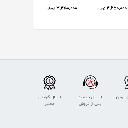
3,450,000
3,450,000
4,250,000
تومان
تومان
توم
 بودن
10 سال خدمات
1 سال گارانتی
پس از فروش
معتبر