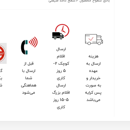
بالای سطوح محصول 4.سطح کاملا صیقلی
ارسال
هزینه
اقلام
ارسال به
کوچک 2-
قبل از
عهده
5 روز
ارسال با
گا
خریدار و
کاری
شما
یک
به صورت
ارسال
هماهنگی
ش
پس کرایه
اقلام بزرگ
می‌شود
می‌باشد
5-15 روز
کاری