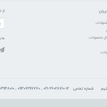
یان
از 
شنهادات
سال محصولات
ما ر
ولات
شماره تماس:
021-66028710-12 , 09306297770 , 09104948010