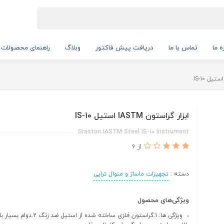
ه ما
تماس با ما
دریافت پیش فاکتور
وبلاگ
راهنمای محصولات
ابزار گراستون IASTM استیل IS-10
Graston IASTM Steel IS-10 Instrument
از 6
دسته :
تجهیزات ماساژ و منوال تراپی
ویژگی‌های محصول