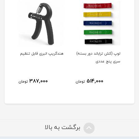
یم
لوپ (کش تراباند دور بسته)
هندگریپ انبری قابل تنظیم
دستگاه
سری پنج عددی
387,000
514,000
مان
تومان
تومان
برگشت به بالا