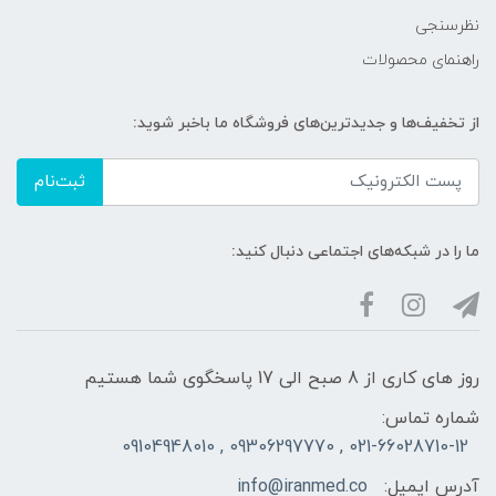
نظرسنجی
راهنمای محصولات
از تخفیف‌ها و جدیدترین‌های فروشگاه ما باخبر شوید:
ثبت‌نام
ما را در شبکه‌های اجتماعی دنبال کنید:
روز های کاری از 8 صبح الی 17 پاسخگوی شما هستیم
شماره تماس:
021-66028710-12 , 09306297770 , 09104948010
آدرس ایمیل:
info@iranmed.co