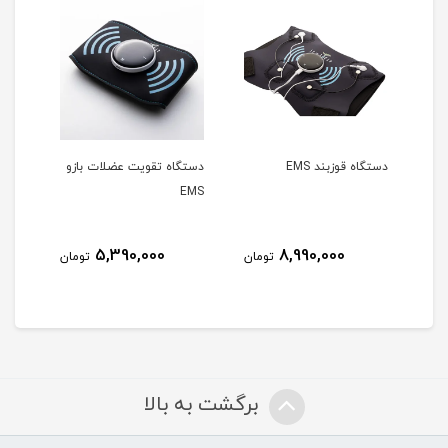
نو
دستگاه قوزبند EMS
دستگاه تقويت عضلات بازو
دستگ
EMS
بند م
5,390,000
8,990,000
مان
تومان
تومان
برگشت به بالا