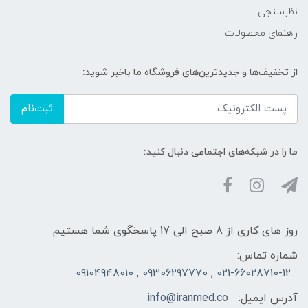
نظرسنجی
راهنمای محصولات
از تخفیف‌ها و جدیدترین‌های فروشگاه ما باخبر شوید:
ثبت‌نام
ما را در شبکه‌های اجتماعی دنبال کنید:
روز های کاری از 8 صبح الی 17 پاسخگوی شما هستیم
شماره تماس:
021-66028710-12 , 09306297770 , 09104948010
آدرس ایمیل:
info@iranmed.co