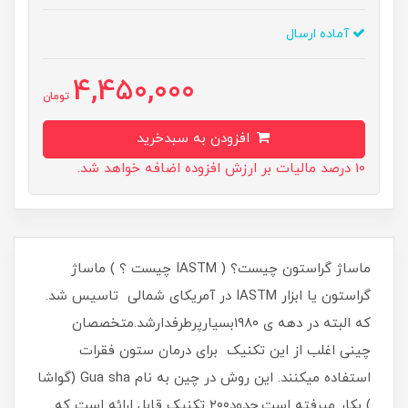
آماده ارسال
4,450,000
تومان
افزودن به سبدخرید
10 درصد مالیات بر ارزش افزوده اضافه خواهد شد.
ماساژ گراستون چیست؟ ( IASTM چیست ؟ ) ماساژ
گراستون یا ابزار IASTM در آمریکای شمالی تاسیس شد.
که البته در دهه ی ۱۹۸۰بسیارپرطرفدارشد.متخصصان
چینی اغلب از این تکنیک برای درمان ستون فقرات
استفاده میکنند. این روش در چین به نام Gua sha (گواشا
) بکار میرفته است.حدود۲۰۰ تکنیک قابل ارائه است که