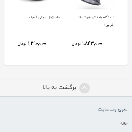
و
دستگاه بادکش هوشمند
ماساژبال مینی 080B
(تراپی)
S-37
1,290,000
1,843,000
مان
تومان
تومان
برگشت به بالا
منوی وب‌سایت
خانه