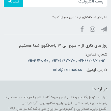
ثبت‌نام
ما را در شبکه‌های اجتماعی دنبال کنید:
روز های کاری از 8 صبح الی 17 پاسخگوی شما هستیم
شماره تماس:
021-66028710-12 , 09306297770 , 09104948010
آدرس ایمیل:
info@iranmed.co
درباره ما
ایران مدکو بزرگترین و کامل ترین فروشگاه آنلاین تجهیزات و وسایل در
زمینه های توانبــخشی، فیزیوتراپی، مکانوتراپی، گرمادرمانی،
الکتروتراپی، هندتراپی و کاردرمانی در ایران می باشد که در سال 1399