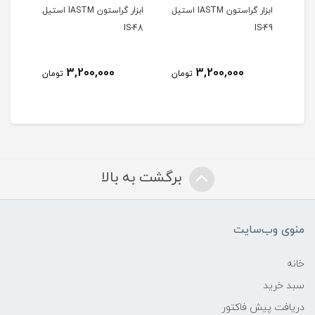
ن IASTM استیل
ابزار گراستون IASTM استیل
ابزار گراستون IASTM استیل
S-47
IS-48
IS-49
3,200,000
3,200,000
مان
تومان
تومان
برگشت به بالا
منوی وب‌سایت
خانه
سبد خرید
دریافت پیش فاکتور