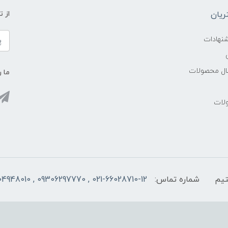
یان
از 
شنهادات
سال محصولات
ما ر
ولات
شماره تماس:
021-66028710-12 , 09306297770 , 09104948010