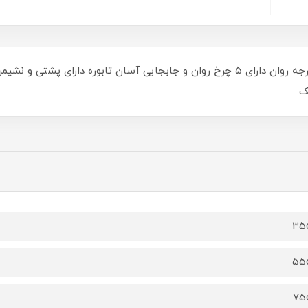
صندلی تابوره گردان قابلیت چرخش پشتی‌ ۳۶۰ درجه روان دارای ۵ چرخ روان و جابجایی آسان ت
ک
35
55
75