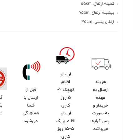
کمینه ارتفاع: 55cm
بیشینه ارتفاع: 75cm
ارتفاع پشتی: 35cm
ارسال
هزینه
اقلام
ارسال به
کوچک 2-
قبل از
عهده
5 روز
ارسال با
گا
خریدار و
کاری
شما
یک
به صورت
ارسال
هماهنگی
ش
پس کرایه
اقلام بزرگ
می‌شود
می‌باشد
5-15 روز
کاری