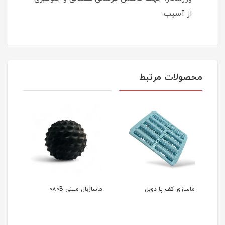
از آسیب.
محصولات مرتبط
ماساژور کف پا دوبل
ماساژبال مینی 080B
606K