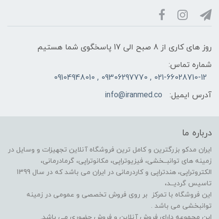
روز های کاری از 8 صبح الی 17 پاسخگوی شما هستیم
شماره تماس:
021-66028710-12 , 09306297770 , 09104948010
آدرس ایمیل:
info@iranmed.co
درباره ما
ایران مدکو بزرگترین و کامل ترین فروشگاه آنلاین تجهیزات و وسایل در
زمینه های توانبــخشی، فیزیوتراپی، مکانوتراپی، گرمادرمانی،
الکتروتراپی، هندتراپی و کاردرمانی در ایران می باشد که در سال 1399
تاسیس گردیــد،
این فروشگاه با تمرکز بر روی فروش تخصصی و عمومی در زمینه
توانبخشی می باشد .
این مجموعه دارای فروش آنلاین و فروش حضوری می باشد.