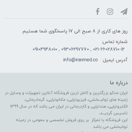
روز های کاری از 8 صبح الی 17 پاسخگوی شما هستیم
شماره تماس:
021-66028710-12 , 09306297770 , 09104948010
آدرس ایمیل:
info@iranmed.co
درباره ما
ایران مدکو بزرگترین و کامل ترین فروشگاه آنلاین تجهیزات و وسایل در
زمینه های توانبــخشی، فیزیوتراپی، مکانوتراپی، گرمادرمانی،
الکتروتراپی، هندتراپی و کاردرمانی در ایران می باشد که در سال 1399
تاسیس گردیــد،
این فروشگاه با تمرکز بر روی فروش تخصصی و عمومی در زمینه
توانبخشی می باشد .