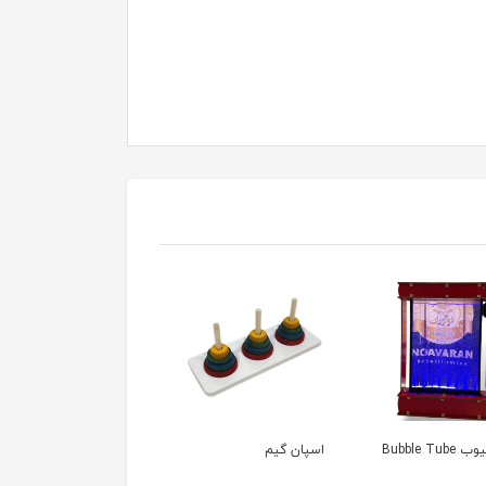
Bubble Tub
اسپان گیم
پگبرد اشکال هندسی