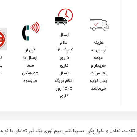
ارسال
هزینه
اقلام
ارسال به
کوچک 2-
قبل از
عهده
5 روز
ارسال با
گا
خریدار و
کاری
شما
یک
به صورت
ارسال
هماهنگی
ش
پس کرایه
اقلام بزرگ
می‌شود
می‌باشد
5-15 روز
کاری