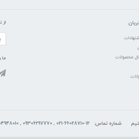
یان
از 
شنهادات
سال محصولات
ما ر
ولات
شماره تماس:
021-66028710-12 , 09306297770 , 09104948010