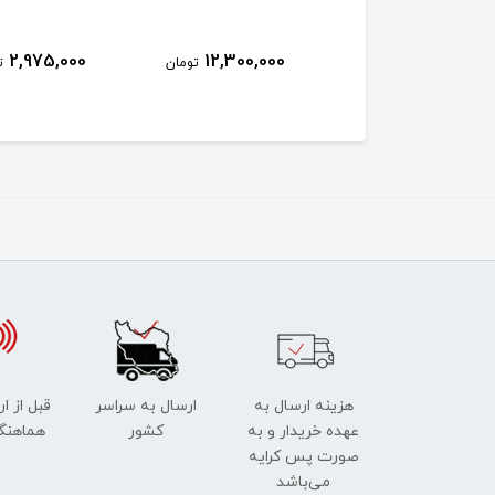
2,975,000
12,300,000
15,256,000
تومان
تومان
ت
هزینه ارسال به
ارسال به سراسر
قبل از ا
عهده خریدار و به
کشور
هماهنگ
صورت پس کرایه
می‌باشد