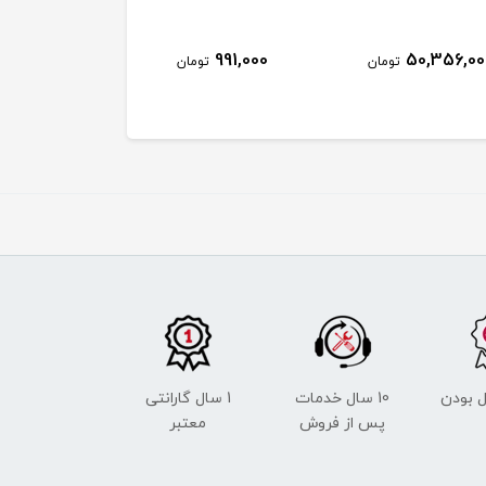
546,000
991,000
50,356,00
تومان
تومان
توم
 بودن
10 سال خدمات
1 سال گارانتی
پس از فروش
معتبر