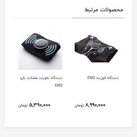
محصولات مرتبط
ن
دستگاه قوزبند EMS
دستگاه تقويت عضلات بازو
دستگ
EMS
بند م
5,390,000
8,990,000
مان
تومان
تومان