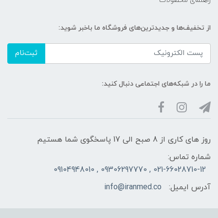
راهنمای محصولات
از تخفیف‌ها و جدیدترین‌های فروشگاه ما باخبر شوید:
ثبت‌نام
ما را در شبکه‌های اجتماعی دنبال کنید:
روز های کاری از 8 صبح الی 17 پاسخگوی شما هستیم
شماره تماس:
021-66028710-12 , 09306297770 , 09104948010
آدرس ایمیل:
info@iranmed.co