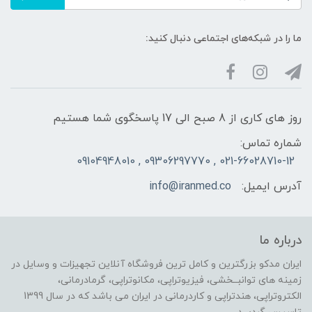
ما را در شبکه‌های اجتماعی دنبال کنید:
روز های کاری از 8 صبح الی 17 پاسخگوی شما هستیم
شماره تماس:
021-66028710-12 , 09306297770 , 09104948010
آدرس ایمیل:
info@iranmed.co
درباره ما
ایران مدکو بزرگترین و کامل ترین فروشگاه آنلاین تجهیزات و وسایل در
زمینه های توانبــخشی، فیزیوتراپی، مکانوتراپی، گرمادرمانی،
الکتروتراپی، هندتراپی و کاردرمانی در ایران می باشد که در سال 1399