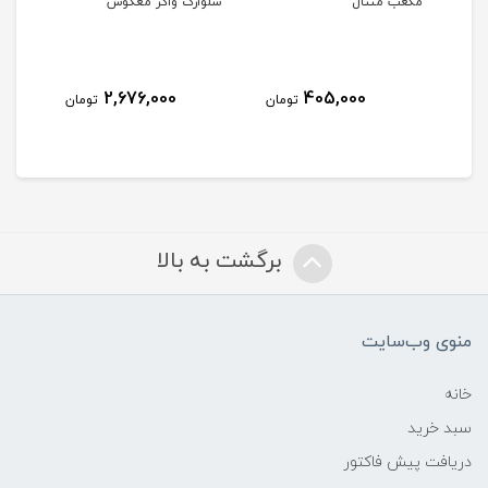
مکعب منتال
شلوارک واکر معکوس
ست د
2,676,000
405,000
مان
تومان
تومان
برگشت به بالا
منوی وب‌سایت
خانه
سبد خرید
دریافت پیش فاکتور