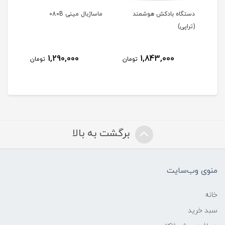
و
دستگاه بادکش هوشمند
ماساژبال مینی 080B
(تراپی)
S-37
1,290,000
1,843,000
مان
تومان
تومان
برگشت به بالا
منوی وب‌سایت
خانه
سبد خرید