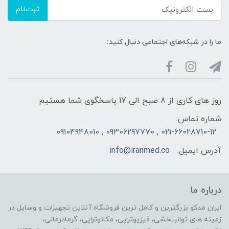
ثبت‌نام
ما را در شبکه‌های اجتماعی دنبال کنید:
روز های کاری از 8 صبح الی 17 پاسخگوی شما هستیم
شماره تماس:
021-66028710-12 , 09306297770 , 09104948010
آدرس ایمیل:
info@iranmed.co
درباره ما
ایران مدکو بزرگترین و کامل ترین فروشگاه آنلاین تجهیزات و وسایل در
زمینه های توانبــخشی، فیزیوتراپی، مکانوتراپی، گرمادرمانی،