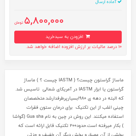
آماده ارسال
5,800,000
تومان
افزودن به سبدخرید
10 درصد مالیات بر ارزش افزوده اضافه خواهد شد.
ماساژ گراستون چیست؟ ( IASTM چیست ؟ ) ماساژ
گراستون یا ابزار IASTM در آمریکای شمالی تاسیس شد.
که البته در دهه ی ۱۹۸۰بسیارپرطرفدارشد.متخصصان
چینی اغلب از این تکنیک برای درمان ستون فقرات
استفاده میکنند. این روش در چین به نام Gua sha (گواشا
) بکار میرفته است.حدود۲۰۰ تکنیک قابل ارائه است که
بخشی از آن عمیق و بخش دیگر آن خفیف و جزئی