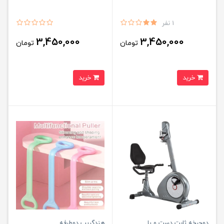
1 نفر
3,450,000
3,450,000
تومان
تومان
خرید
خرید
دوچرخه ثابت دست و پا
هندگریپ دوطرفه