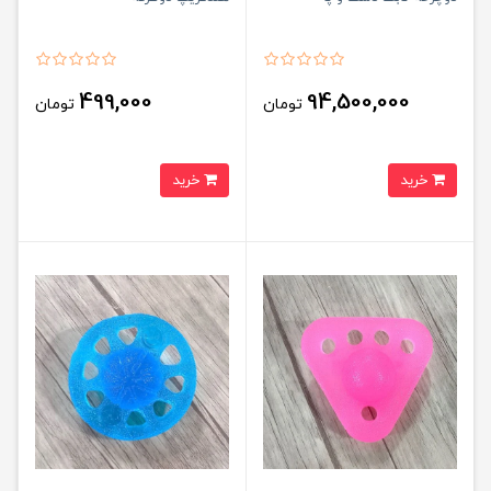
499,000
94,500,000
تومان
تومان
خرید
خرید