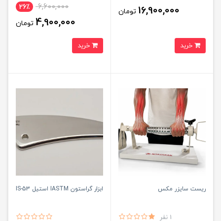
6,600,000
26٪
16,900,000
تومان
4,900,000
تومان
خرید
خرید
ریست سایزر مکس
ابزار گراستون IASTM استیل IS-53
1 نفر