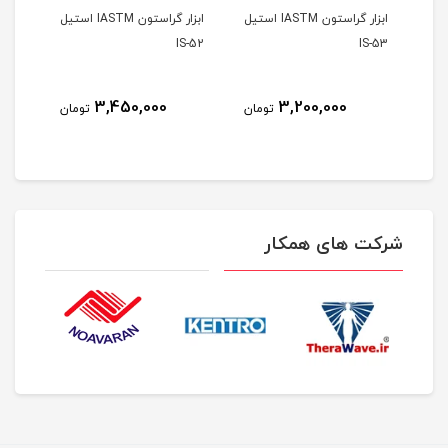
ابزار گراستون IASTM استیل
ابزار گراستون IASTM استیل
S-51
IS-52
IS-53
3,450,000
3,200,000
مان
تومان
تومان
شرکت های همکار