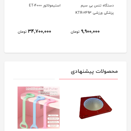
کی
دستگاه تنس بی سیم
استیمولاتور ET-4000
پزشکی ورزشی KTR-2493
کاناله
34,700,000
9,900,000
ومان
تومان
تومان
محصولات پیشنهادی