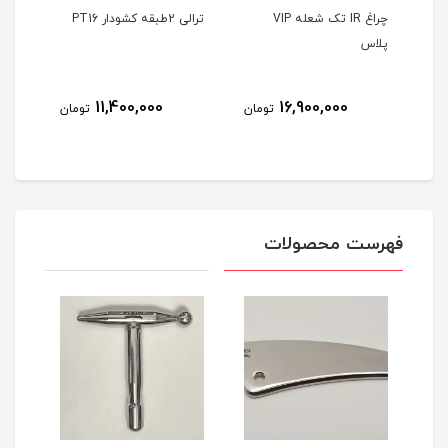
Air b
چراغ IR تک شعله VIP
ترالی 2طبقه کشودار PT16
ترالی 2طبقه 
پلاس
8
11,400,000
16,900,000
تومان
تومان
مان
فهرست محصولات