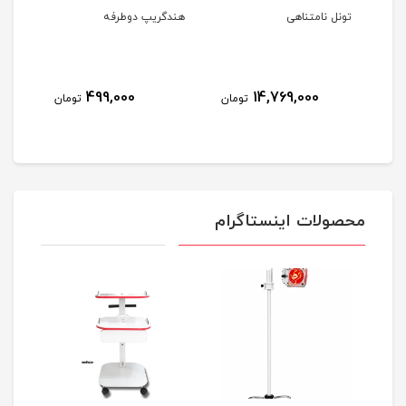
و
تونل نامتناهی
هندگریپ دوطرفه
پاورریست
499,000
14,769,000
مان
تومان
تومان
محصولات اینستاگرام