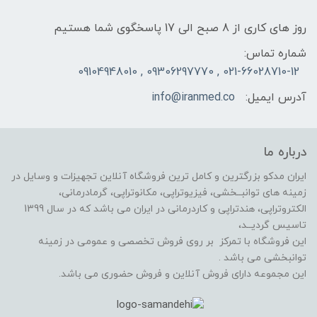
روز های کاری از 8 صبح الی 17 پاسخگوی شما هستیم
شماره تماس:
021-66028710-12 , 09306297770 , 09104948010
آدرس ایمیل:
info@iranmed.co
درباره ما
ایران مدکو بزرگترین و کامل ترین فروشگاه آنلاین تجهیزات و وسایل در
زمینه های توانبــخشی، فیزیوتراپی، مکانوتراپی، گرمادرمانی،
الکتروتراپی، هندتراپی و کاردرمانی در ایران می باشد که در سال 1399
تاسیس گردیــد،
این فروشگاه با تمرکز بر روی فروش تخصصی و عمومی در زمینه
توانبخشی می باشد .
این مجموعه دارای فروش آنلاین و فروش حضوری می باشد.