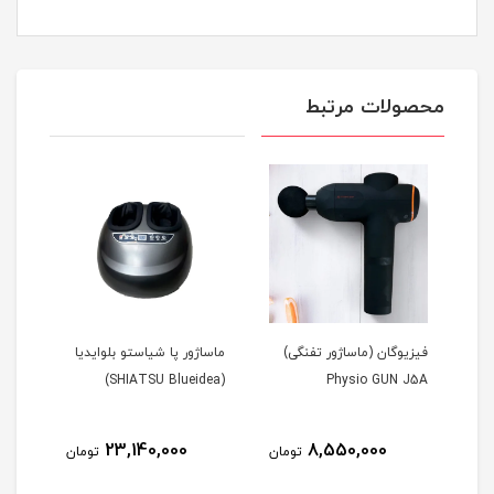
محصولات مرتبط
)
فیزیوگان (ماساژور تفنگی)
ماساژور پا شیاستو بلوایدیا
-A81
(SHIATSU Blueidea)
Physio GUN J5A
23,140,000
8,550,000
مان
تومان
تومان