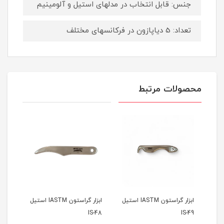
جنس: قابل انتخاب در مدلهای استیل و آلومینیم
تعداد: 5 دیاپازون در فرکانسهای مختلف
محصولات مرتبط
ن IASTM استیل
ابزار گراستون IASTM استیل
ابزار گراستون IASTM استیل
S-47
IS-48
IS-49