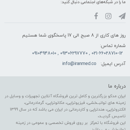
ما را در شبکه‌های اجتماعی دنبال کنید:
روز های کاری از 8 صبح الی 17 پاسخگوی شما هستیم
شماره تماس:
021-66028710-12 , 09306297770 , 09104948010
آدرس ایمیل:
info@iranmed.co
درباره ما
ایران مدکو بزرگترین و کامل ترین فروشگاه آنلاین تجهیزات و وسایل در
زمینه های توانبــخشی، فیزیوتراپی، مکانوتراپی، گرمادرمانی،
الکتروتراپی، هندتراپی و کاردرمانی در ایران می باشد که در سال 1399
تاسیس گردیــد،
این فروشگاه با تمرکز بر روی فروش تخصصی و عمومی در زمینه
توانبخشی می باشد .