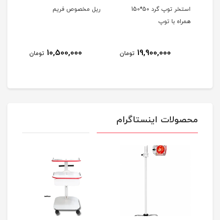
ن)
استخر توپ گرد 50*150
ریل مخصوص فریم
خمیر
همراه با توپ
ترافلکس
10,500,000
19,900,000
مان
تومان
تومان
محصولات اینستاگرام