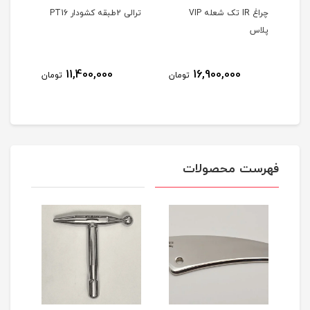
Air b
چراغ IR تک شعله VIP
ترالی 2طبقه کشودار PT16
ترالی 2طبقه 
پلاس
8
11,400,000
16,900,000
تومان
تومان
مان
فهرست محصولات