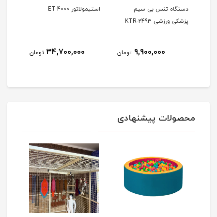
کی
دستگاه تنس بی سیم
استیمولاتور ET-4000
پزشکی ورزشی KTR-2493
کاناله
34,700,000
9,900,000
ومان
تومان
تومان
محصولات پیشنهادی