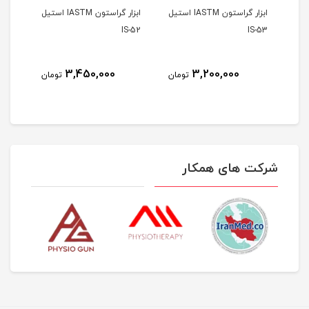
ابزار گراستون IASTM استیل
ابزار گراستون IASTM استیل
S-51
IS-52
IS-53
3,450,000
3,200,000
مان
تومان
تومان
شرکت های همکار