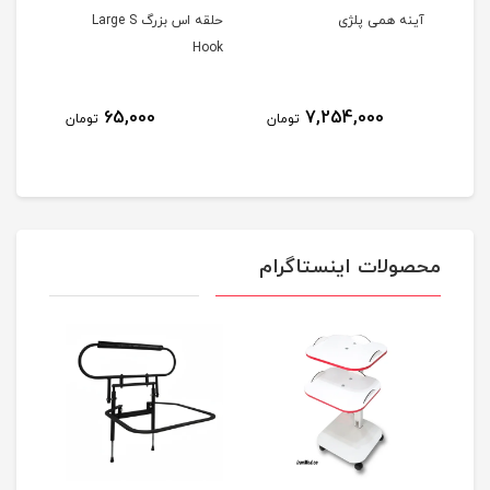
آینه همی پلژی
حلقه اس بزرگ Large S
کیت 
Hook
65,000
7,254,000
مان
تومان
تومان
محصولات اینستاگرام