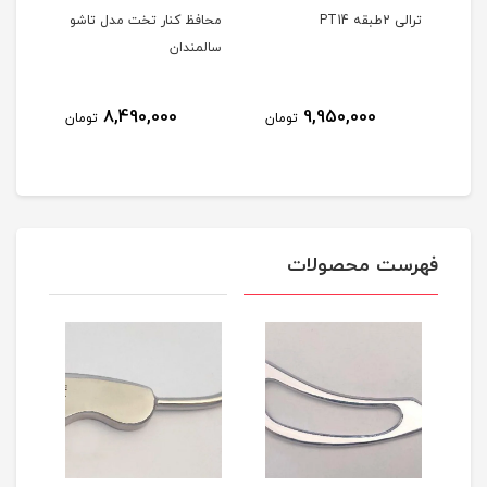
ترالی 2طبقه PT14
محافظ کنار تخت مدل تاشو
پاورریست
سالمندان
8,490,000
9,950,000
مان
تومان
تومان
فهرست محصولات