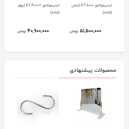
استیمولاتور ET-6000 (شش
استیمولاتور +ET-4000 (چهار
کاناله)
کاناله)
بسته 4عد
40,900,000
51,500,000
ومان
تومان
تومان
محصولات پیشنهادی