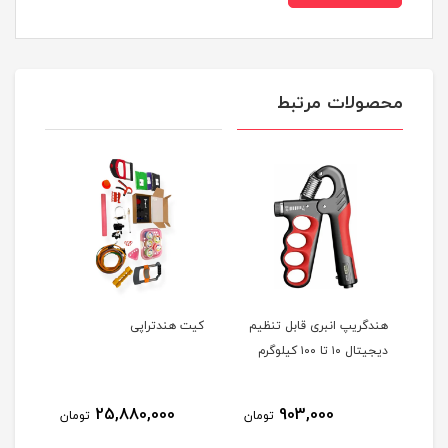
محصولات مرتبط
هندگریپ انبری قابل تنظیم
کیت هندتراپی
دست
دیجیتال ۱۰ تا ۱۰۰ کیلوگرم
طبی
25,880,000
903,000
مان
تومان
تومان