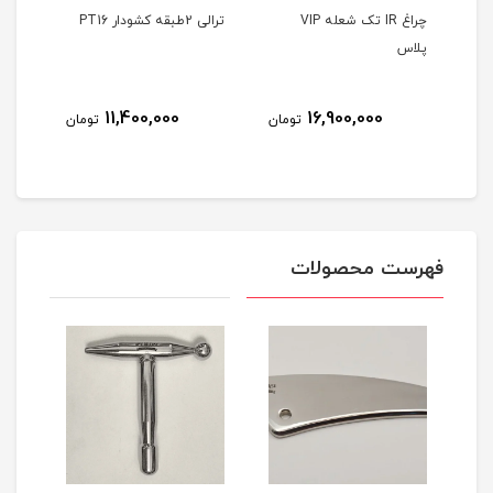
Air b
چراغ IR تک شعله VIP
ترالی 2طبقه کشودار PT16
ترالی 2طبقه 
پلاس
8
11,400,000
16,900,000
تومان
تومان
مان
فهرست محصولات