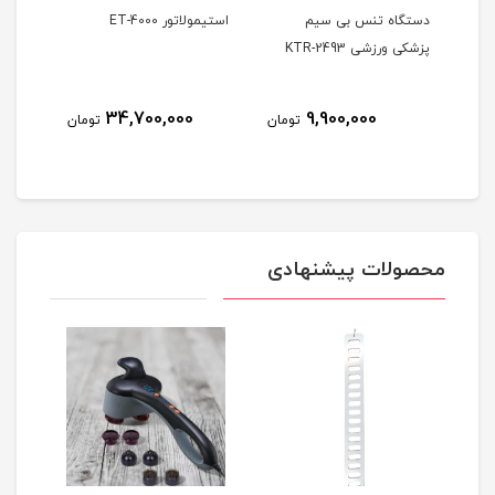
کی
دستگاه تنس بی سیم
استیمولاتور ET-4000
پزشکی ورزشی KTR-2493
کاناله
34,700,000
9,900,000
ومان
تومان
تومان
محصولات پیشنهادی