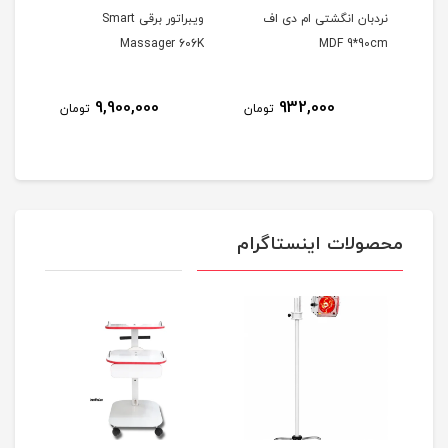
نردبان انگشتی ام دی اف
ویبراتور برقی Smart
دستگ
EMS
Massager 606K
MDF 9*90cm
9,900,000
932,000
مان
تومان
تومان
محصولات اینستاگرام