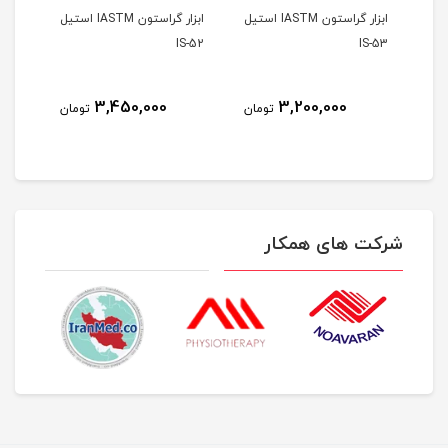
ابزار گراستون IASTM استیل
ابزار گراستون IASTM استیل
S-51
IS-52
IS-53
3,450,000
3,200,000
مان
تومان
تومان
شرکت های همکار