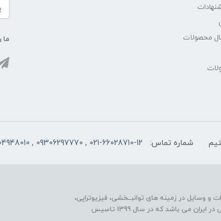
شنهادات
سال محصولات
ما ر
ولات
شماره تماس:
021-66028710-12 , 09306297770 , 09104948010
ت و وسایل در زمینه های توانبــخشی، فیزیوتراپی،
مکانوتراپی، گرمادرمانی، الکتروتراپی، هندتراپی و کاردرمانی در ایران می باشد که در سال 1399 تاسیس