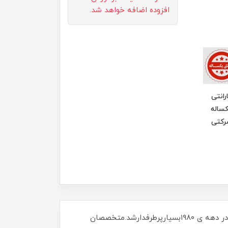
افزوده اضافه خواهد شد.
رانتی
ساله
رکتی
ماساژ گراستون چیست؟ ( IASTM چیست ؟ ) ماساژ گراستون یا ابزار IASTM در آمریکای شمالی تاسیس شد. که البته در دهه ی ۱۹۸۰بسیارپرطرفدارشد.متخصصان