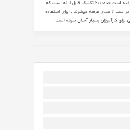
چینی اغلب از این تکنیک برای درمان ستون فقرات استفاده میکنند. این روش در چین به نام Gua sha (گواشا ) بکار میرفته است.حدود۲۰۰ تکنیک قابل ارائه است که
بخشی از آن عمیق و بخش دیگر آن خفیف و جزئی هستند.در حال حاضر در این نوع ماساژ از ابزار های استیل که معمولا در ست 6 عددی عرضه میشوند ، ابرای استفاده
برای کارآموزان بسیار آسان نموده است