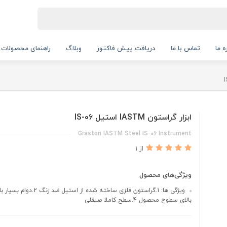
ه ما
تماس با ما
دریافت پیش فاکتور
وبلاگ
راهنمای محصولات
ابزار گراستون IASTM استیل IS-06
Graston IASTM Steel IS-06 Instrument
از 1
ویژگی‌های محصول
بالای سطوح محصول 4.سطح کاملا صیقلی