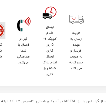
ارسال
هزینه
اقلام
ارسال به
کوچک 2-
قبل از
عهده
5 روز
ارسال با
گا
خریدار و
کاری
شما
یک
به صورت
ارسال
هماهنگی
ش
پس کرایه
اقلام بزرگ
می‌شود
می‌باشد
5-15 روز
کاری